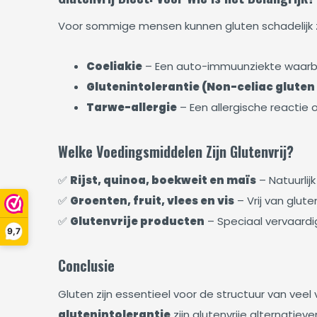
Voor sommige mensen kunnen gluten schadelijk z
Coeliakie
– Een auto-immuunziekte waarbi
Glutenintolerantie (Non-celiac gluten 
Tarwe-allergie
– Een allergische reactie 
Welke Voedingsmiddelen Zijn Glutenvrij?
✅
Rijst, quinoa, boekweit en maïs
– Natuurlijk
✅
Groenten, fruit, vlees en vis
– Vrij van glute
✅
Glutenvrije producten
– Speciaal vervaardi
9,7
Conclusie
Gluten zijn essentieel voor de structuur van ve
glutenintolerantie
zijn glutenvrije alternatieve