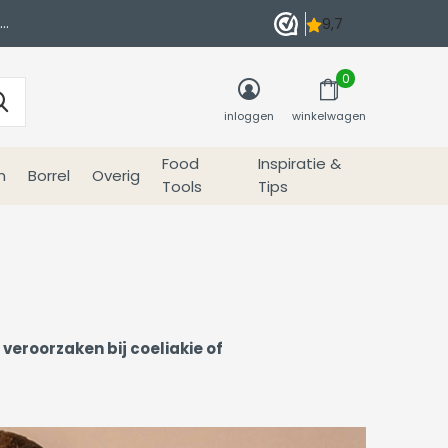
0
inloggen
winkelwagen
Food
Inspiratie &
n
Borrel
Overig
Tools
Tips
veroorzaken bij coeliakie of