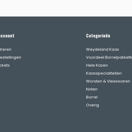
account
Categorieën
treren
Weydeland Kaas
bestellingen
Voordeel Borrelpakkett
ickets
Hele Kazen
Kaasspecialiteiten
Worsten & Vleeswaren
Noten
Borrel
Overig