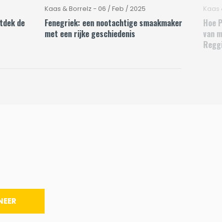
Kaas & Borrelz - 06 / Feb / 2025
Kaas 
tdek de
Fenegriek: een nootachtige smaakmaker
Hoe 
met een rijke geschiedenis
van m
Regg
NEER