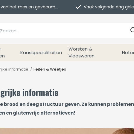
van het mes en gevacumeerd
Vaak volgende dag geleverd
e
Worsten &
Kaasspecialiteiten
Note
en
Vleeswaren
rijke informatie
Feiten & Weetjes
ngrijke informatie
 die brood en deeg structuur geven. Ze kunnen problemen 
en en glutenvrije alternatieven!