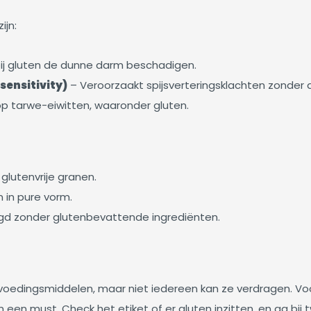
ijn:
j gluten de dunne darm beschadigen.
sensitivity)
– Veroorzaakt spijsverteringsklachten zonder
op tarwe-eiwitten, waaronder gluten.
 glutenvrije granen.
n in pure vorm.
gd zonder glutenbevattende ingrediënten.
el voedingsmiddelen, maar niet iedereen kan ze verdragen.
n een must. Check het etiket of er gluten inzitten, en ga bij t