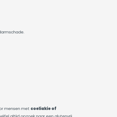
 darmschade.
 Voor mensen met
coeliakie of
wijfel altijd opzoek naar een glutenvrij