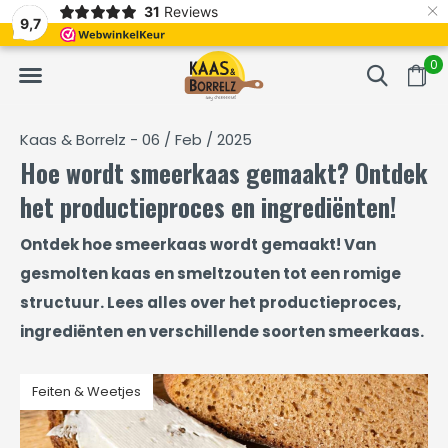
×
31
Reviews
NL
Vers van het mes en gevacumeerd
Vaak volgende da
9,7
0
Kaas & Borrelz - 06 / Feb / 2025
Hoe wordt smeerkaas gemaakt? Ontdek
het productieproces en ingrediënten!
Ontdek hoe smeerkaas wordt gemaakt! Van
gesmolten kaas en smeltzouten tot een romige
structuur. Lees alles over het productieproces,
ingrediënten en verschillende soorten smeerkaas.
Feiten & Weetjes