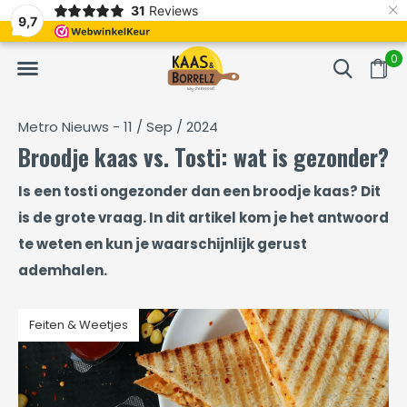
×
31
Reviews
erd
Vaak volgende dag geleverd
Gratis bezorgd va
9,7
0
Metro Nieuws - 11 / Sep / 2024
Broodje kaas vs. Tosti: wat is gezonder?
Is een tosti ongezonder dan een broodje kaas? Dit
is de grote vraag. In dit artikel kom je het antwoord
te weten en kun je waarschijnlijk gerust
ademhalen.
Feiten & Weetjes