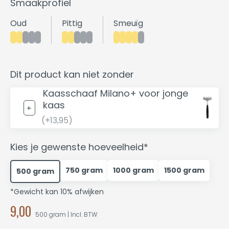
Smaakprofiel
Oud
Pittig
Smeuïg
Dit product kan niet zonder
Kaasschaaf Milano+ voor jonge
kaas
(+13,95)
Kies je gewenste hoeveelheid*
750 gram
1000 gram
1500 gram
500 gram
*Gewicht kan 10% afwijken
9,00
500 gram | Incl. BTW