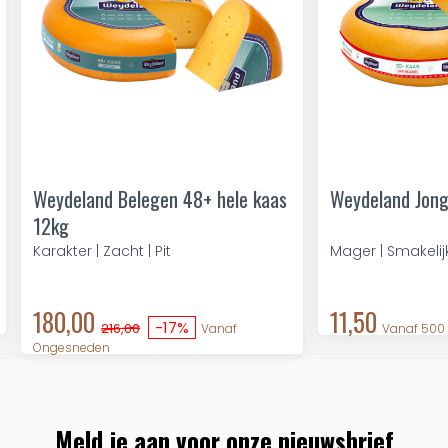
Weydeland Belegen 48+ hele kaas
Weydeland Jong
12kg
Karakter | Zacht | Pit
Mager | Smakelij
180,00
11,50
-17%
216,00
Vanaf
Vanaf 500
Ongesneden
Meld je aan voor onze nieuwsbrief