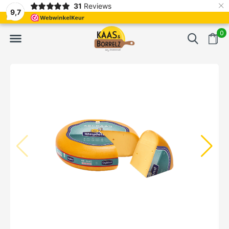
×
31
Reviews
erd
Vaak volgende dag geleverd
Gratis bezorgd va
9,7
0