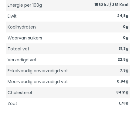
Energie per 100g
1582 kJ / 381 Kcal
Eiwit
24,8g
Koolhydraten
0g
Waarvan suikers
0g
Totaal vet
31,3g
Verzadigd vet
22,5g
Enkelvoudig onverzadigd vet
7,9g
Meervoudig onverzadigd vet
0,94g
Cholesterol
84mg
Zout
1,78g