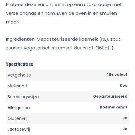
Probeer deze variant eens op een stokbroodje met
verse ananas en ham. Even de oven in en smullen
maar!
Ingrediënten: Gepasteuriseerde koemelk (NL), zout,
zuursel, vegetarisch stremsel, kleurstof: E160b(ii)
Specificaties
Vetgehalte
48+ volvet
Melksoort
Koe
Bereidingswijze
Gepasteuriseerd
Allergenen
Koemelkeiwit
Glutenvrij
Ja
Lactosevrij
Ja