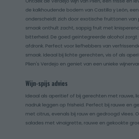
Ontdek de Verdejo wijn van Plien, een frisse en l
de kalkhoudende bodem van Castilla y León, een r
onderscheidt zich door exotische fruittonen van 
smaak onthult zacht, sappig fruit met knisperen
bitterheid. De goed geïntegreerde alcohol zorgt
afdronk. Perfect voor liefhebbers van verfrissende
smaak. Ideaal bij lichte gerechten, vis of als aper
Plien's Verdejo en geniet van een unieke wijnervar
Wijn-spijs advies
Ideaal als aperitief of bij gerechten met rauwe, li
nadruk leggen op frisheid. Perfect bij rauwe en 
met citrus, evenals bij rauw en gedroogd vlees.
salades met vinaigrette, rauwe en gekookte groe