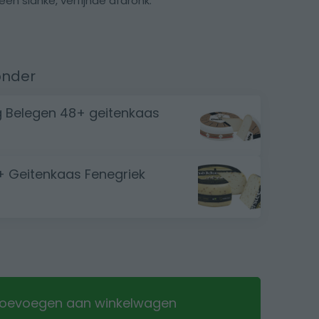
en slanke, verfijnde afdronk.
onder
 Belegen 48+ geitenkaas
+ Geitenkaas Fenegriek
oevoegen aan winkelwagen