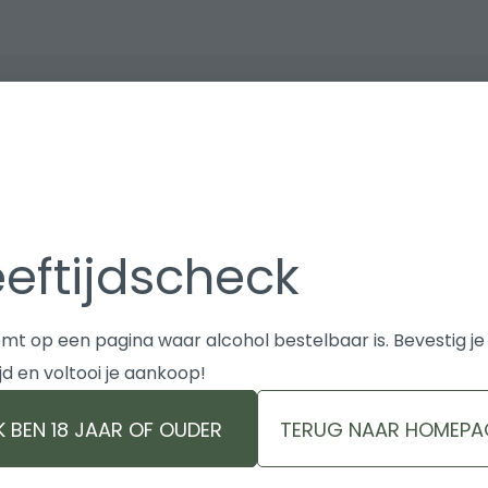
samen zijn, genieten van goed
 vol kaas, charcuterie, olijven en een
eeftijdscheck
t. Het is hét moment om bij te praten,
derlands Engels Duits Nederlands Bij
mt op een pagina waar alcohol bestelbaar is. Bevestig je
es. Ons assortiment is samengesteld
ijd en voltooi je aankoop!
 van elke gelegenheid een feestje
IK BEN 18 JAAR OF OUDER
TERUG NAAR HOMEPA