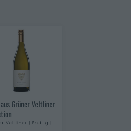
naus Grüner Veltliner
ction
r Veltliner | Fruitig |