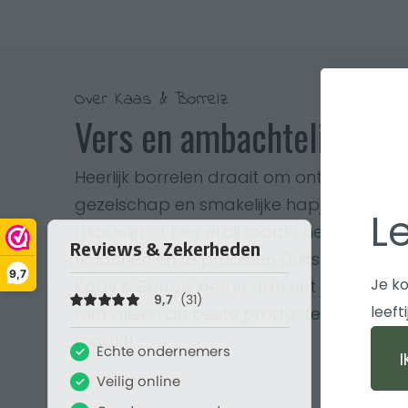
Over Kaas & Borrelz
Vers en ambachtelijk
Heerlijk borrelen draait om ontspannen 
gezelschap en smakelijke hapjes. Een tafel
L
glas wijn of bier erbij maakt het complee
te lachen en te proosten Duits Engels Ne
9,7
Je ko
Kaas & Borrelz ben je aan het juiste adr
leeft
met alleen de beste producten, zodat jij
maakt!
Meer over ons