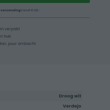
 verzending
Vanaf €48,-
üm verpakt
n huis
ker, puur ambacht
Droog wit
Verdejo