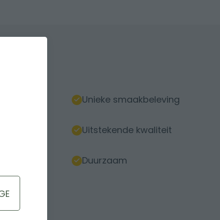
Unieke smaakbeleving
Uitstekende kwaliteit
Duurzaam
GE