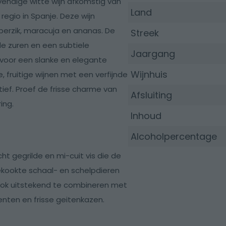
evendige witte wijn afkomstig van
Land
egio in Spanje. Deze wijn
perzik, maracuja en ananas. De
Streek
de zuren en een subtiele
Jaargang
 voor een slanke en elegante
Wijnhuis
, fruitige wijnen met een verfijnde
itief. Proef de frisse charme van
Afsluiting
ing.
Inhoud
Alcoholpercentage
cht gegrilde en mi-cuit vis die de
gekookte schaal- en schelpdieren
 Ook uitstekend te combineren met
nten en frisse geitenkazen.