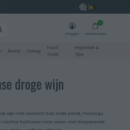
0
inloggen
winkelwagen
Food
Inspiratie &
n
Borrel
Overig
Tools
Tips
se droge wijn
sse wijn met exotisch fruit zoals perzik, maracuja
 zachte fruittonen naar voren, met knisperende