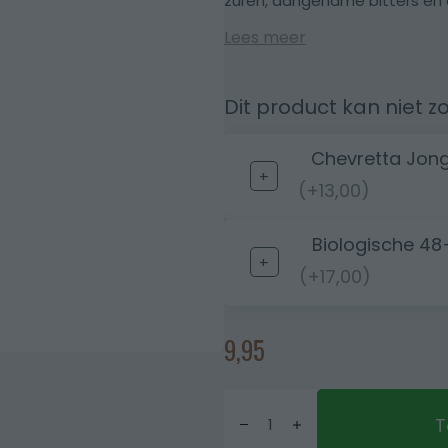
zuren, aangename bitters en e
Lees meer
Dit product kan niet z
Chevretta Jong
(+13,00)
Biologische 48
(+17,00)
9,95
T