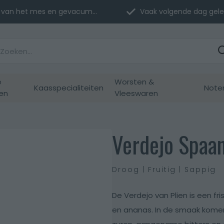
van het mes en gevacumeerd
Vaak volgende dag geleverd
e
Worsten &
Kaasspecialiteiten
Note
en
Vleeswaren
Verdejo Spaan
Droog | Fruitig | Sappig
De Verdejo van Plien is een fri
en ananas. In de smaak komen