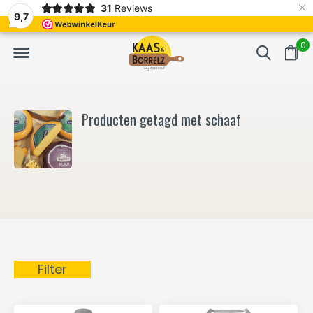
×
31
Reviews
NL
Vers van het mes en gevacumeerd
Vaak volgende da
9,7
0
Producten getagd met schaaf
Filter