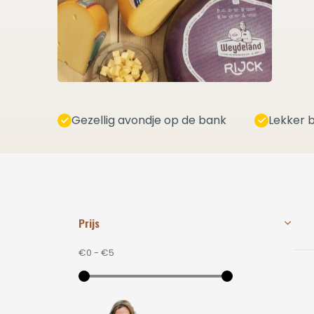
Gezellig avondje op de bank
Lekker b
Prijs
€0
-
€5