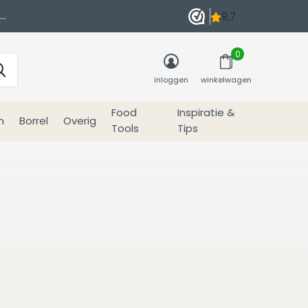
0
inloggen
winkelwagen
Food
Inspiratie &
n
Borrel
Overig
Tools
Tips