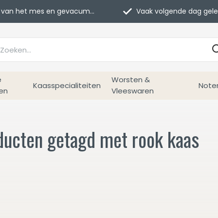
van het mes en gevacumeerd
Vaak volgende dag geleverd
e
Worsten &
Kaasspecialiteiten
Note
en
Vleeswaren
ducten getagd met rook kaas