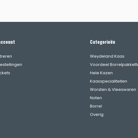
account
Categorieën
treren
Weydeland Kaas
bestellingen
Voordeel Borrelpakkett
ickets
Hele Kazen
Kaasspecialiteiten
Worsten & Vleeswaren
Noten
Borrel
Overig