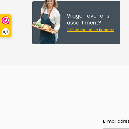
Vragen over ons
assortiment?
Chat met onze kenners
9,7