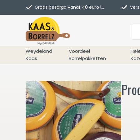
Gratis bezorgd vanaf 48 euro in NL
Vers 
Weydeland
Voordeel
Hel
Kaas
Borrelpakketten
Kaz
Pro