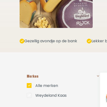
Gezellig avondje op de bank
Lekker b
Merken
Alle merken
Weydeland Kaas