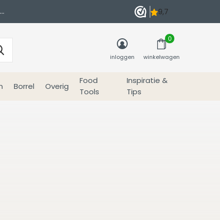
0
inloggen
winkelwagen
Food
Inspiratie &
n
Borrel
Overig
Tools
Tips