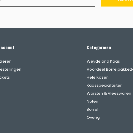
account
Categorieën
treren
Weydeland Kaas
bestellingen
Voordeel Borrelpakkett
ickets
Hele Kazen
Kaasspecialiteiten
Worsten & Vleeswaren
Noten
Borrel
Overig