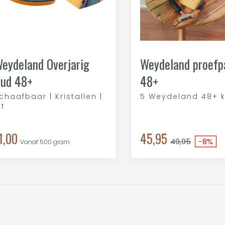
eydeland Overjarig
Weydeland proefp
ud 48+
48+
chaafbaar | Kristallen |
5 Weydeland 48+ 
it
1,00
45,95
49,95
-8%
Vanaf 500 gram