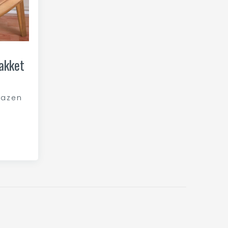
akket
kazen