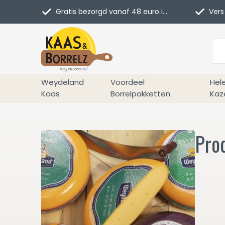
Gratis bezorgd vanaf 48 euro in NL
Vers 
Weydeland
Voordeel
Hel
Kaas
Borrelpakketten
Kaz
Pro