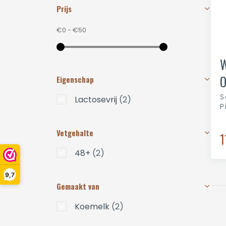
Prijs
€0
-
€50
W
O
Eigenschap
S
Lactosevrij
(2)
P
Vetgehalte
1
48+
(2)
9,7
Gemaakt van
Koemelk
(2)