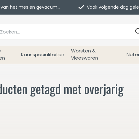
van het mes en gevacumeerd
Vaak volgende dag geleverd
e
Worsten &
Kaasspecialiteiten
Note
en
Vleeswaren
ducten getagd met overjarig