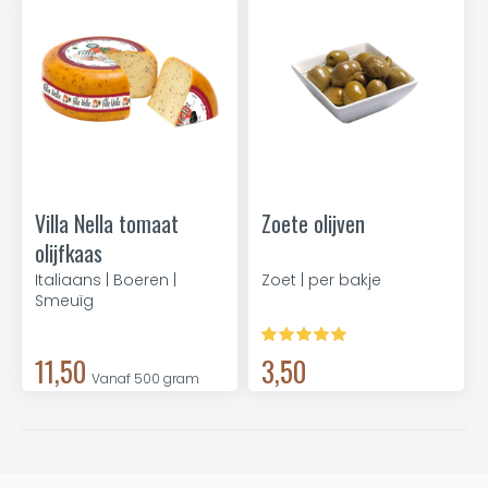
Villa Nella tomaat
Zoete olijven
olijfkaas
Italiaans | Boeren |
Zoet | per bakje
Smeuïg
11,50
3,50
Vanaf 500 gram