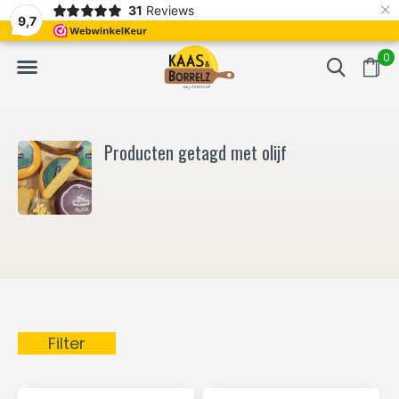
×
31
Reviews
NL
Vers van het mes en gevacumeerd
Vaak volgende da
9,7
0
Producten getagd met olijf
Filter