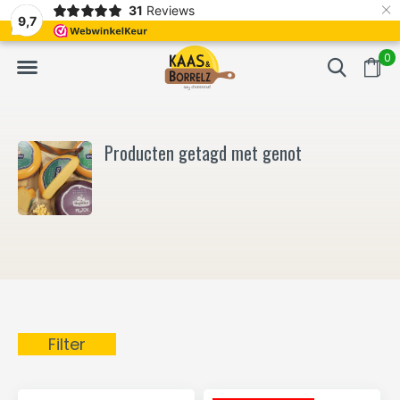
×
31
Reviews
erd
Vaak volgende dag geleverd
Gratis bezorgd va
9,7
0
Producten getagd met genot
Filter