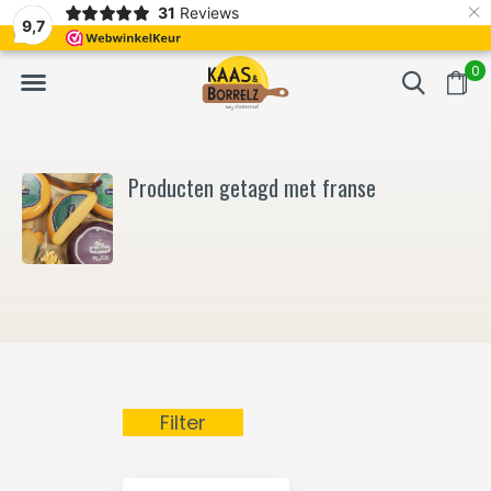
×
31
Reviews
NL
Vers van het mes en gevacumeerd
Vaak volgende da
9,7
0
Producten getagd met franse
Filter