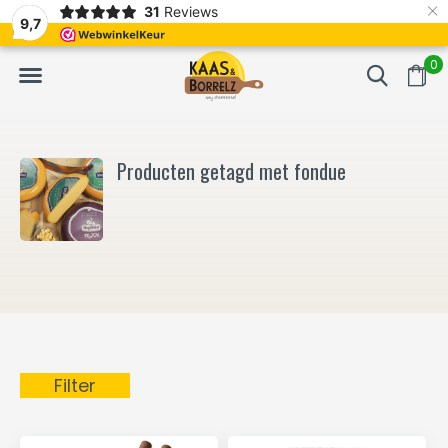
×
31
Reviews
NL
Vers van het mes en gevacumeerd
Vaak volgende da
9,7
0
Producten getagd met fondue
Filter