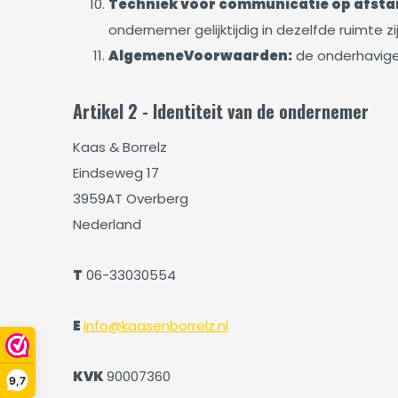
Techniek voor communicatie op afsta
ondernemer gelijktijdig in dezelfde ruimte zi
Algemene
Voorwaarden:
de onderhavig
Artikel 2 - Identiteit van de ondernemer
Kaas & Borrelz
Eindseweg 17
3959AT Overberg
Nederland
T
06-33030554
E
info@kaasenborrelz.nl
KVK
90007360
9,7