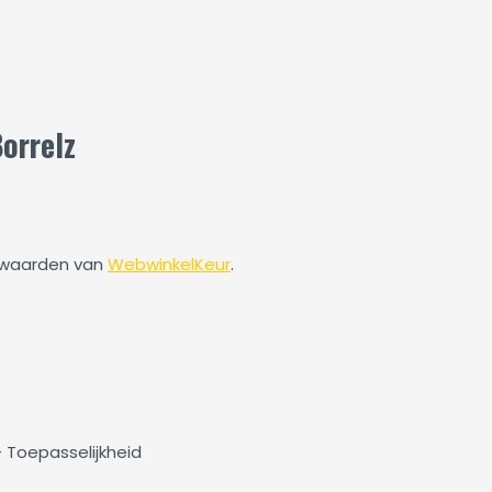
orrelz
rwaarden van
WebwinkelKeur
.
- Toepasselijkheid