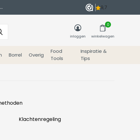
0
inloggen
winkelwagen
Food
Inspiratie &
n
Borrel
Overig
Tools
Tips
methoden
Klachtenregeling