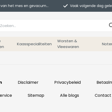
van het mes en gevacumeerd
Vaak volgende dag geleverd
e
Worsten &
Kaasspecialiteiten
Note
en
Vleeswaren
n
Disclaimer
Privacybeleid
Betaal
ervice
Sitemap
Alle blogs
Contact