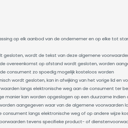
assing op elk aanbod van de ondernemer en op elke tot s
 gesloten, wordt de tekst van deze algemene voorwaarden
oordat de overeenkomst op afstand wordt gesloten, worden a
an de consument zo spoedig mogelijk kosteloos worden
isch wordt gesloten, kan in afwijking van het vorige lid e
rwaarden langs elektronische weg aan de consument ter bes
anier kan worden opgeslagen op een duurzame Indien dit re
 worden aangegeven waar van de algemene voorwaarden la
e consument langs elektronische weg of op andere wijze ko
oorwaarden tevens speciﬁeke product- of dienstenvoorwaard