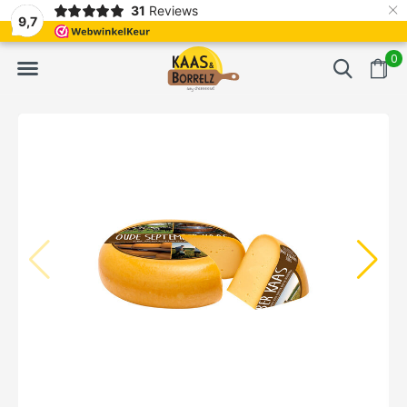
×
31
Reviews
erd
Vaak volgende dag geleverd
Gratis bezorgd va
9,7
0