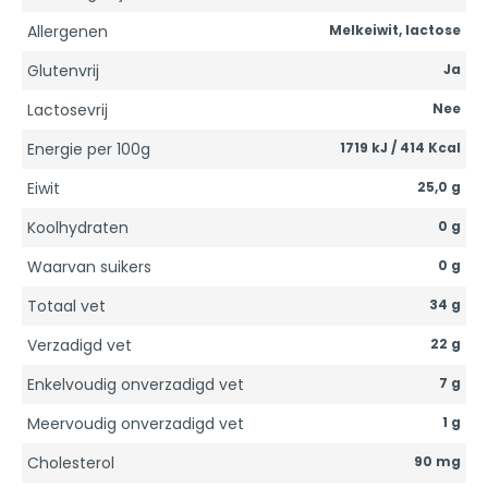
Allergenen
Melkeiwit, lactose
Glutenvrij
Ja
Lactosevrij
Nee
Energie per 100g
1719 kJ / 414 Kcal
Eiwit
25,0 g
Koolhydraten
0 g
Waarvan suikers
0 g
Totaal vet
34 g
Verzadigd vet
22 g
Enkelvoudig onverzadigd vet
7 g
Meervoudig onverzadigd vet
1 g
Cholesterol
90 mg