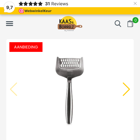
×
31
Reviews
erd
Vaak volgende dag geleverd
Gratis bezorgd va
9,7
0
AANBIEDING