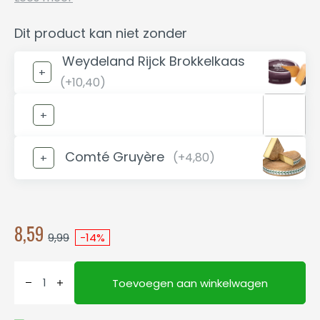
Dit product kan niet zonder
Weydeland Rijck Brokkelkaas
(+10,40)
Comté Gruyère
(+4,80)
8,59
9,99
-14%
Toevoegen aan winkelwagen