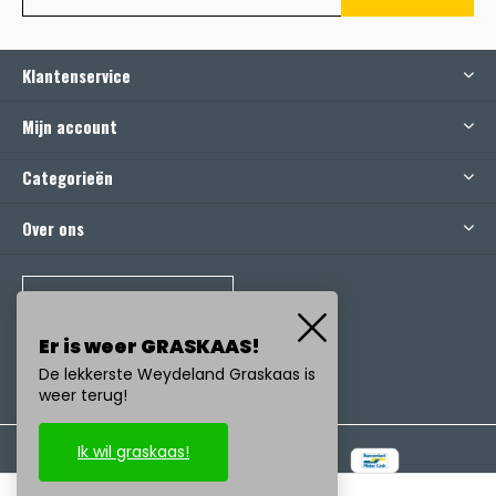
Klantenservice
Mijn account
Categorieën
Over ons
BEL ONS
Er is weer GRASKAAS!
De lekkerste Weydeland Graskaas is
weer terug!
Ik wil graskaas!