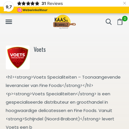
×
31
Reviews
NL
Vers van het mes en gevacumeerd
Vaak volgende da
9,7
0
Voets
<h1><strong>Voets Specialiteiten – Toonaangevende
leverancier van Fine Foods</strong></h1>
<p><strong>Voets Specialiteiten</strong> is een
gespecialiseerde distributeur en groothandel in
hoogwaardige delicatessen en Fine Foods. Vanuit
<strong>Schijndel (Noord‑Brabant)</strong> levert
Voets een b