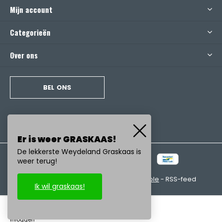
Mijn account
Categorieën
Over ons
BEL ONS
Er is weer GRASKAAS!
De lekkerste Weydeland Graskaas is
weer terug!
© Copyright
2026
- Realisatie:
emarkable
-
RSS-feed
Ik wil graskaas!
inloggen