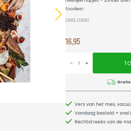
heerlijke hapjes – zonder ure
foodies!
Lees meer
16,95
TO
Gratis
Vers van het mes, vacu
Vandaag besteld = snel i
Rechtstreeks van de ma