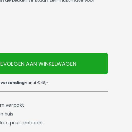
n in de keuken te staan. Een must-have voor
EVOEGEN AAN WINKELWAGEN
 verzending
Vanaf €48,-
üm verpakt
n huis
ker, puur ambacht