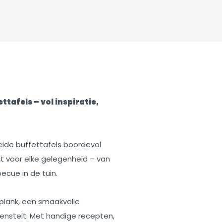
tafels – vol inspiratie,
eide buffettafels boordevol
ect voor elke gelegenheid – van
becue in de tuin.
plank, een smaakvolle
enstelt. Met handige recepten,