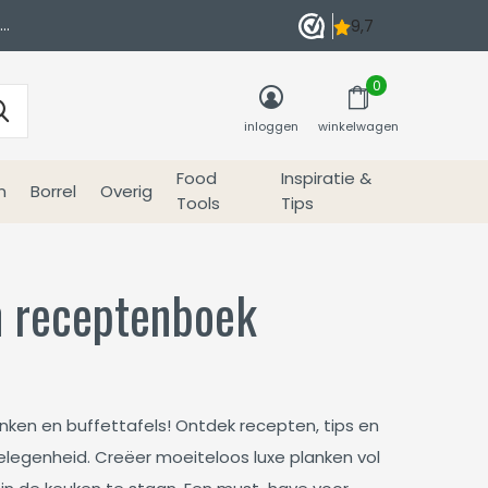
0
inloggen
winkelwagen
Food
Inspiratie &
n
Borrel
Overig
Tools
Tips
n receptenboek
anken en buffettafels! Ontdek recepten, tips en
elegenheid. Creëer moeiteloos luxe planken vol