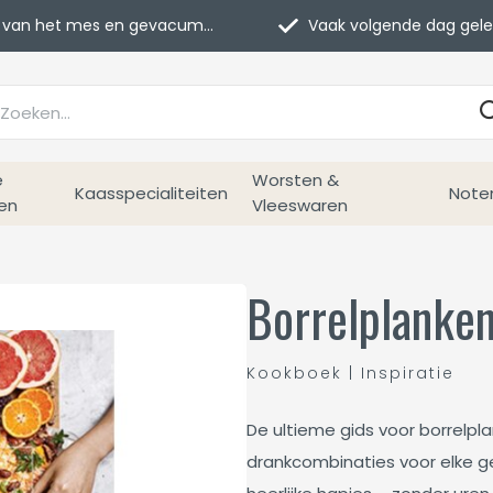
van het mes en gevacumeerd
Vaak volgende dag geleverd
e
Worsten &
Kaasspecialiteiten
Note
en
Vleeswaren
Borrelplanke
Kookboek | Inspiratie
De ultieme gids voor borrelpl
drankcombinaties voor elke g