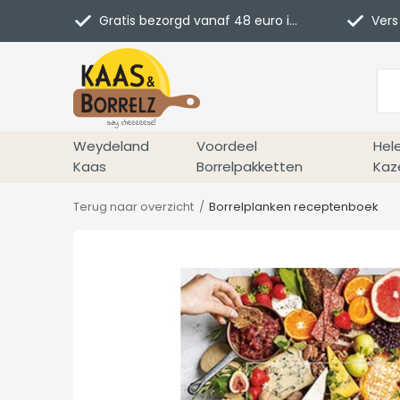
Gratis bezorgd vanaf 48 euro in NL
Vers 
Weydeland
Voordeel
Hel
Kaas
Borrelpakketten
Kaz
Terug naar overzicht
Borrelplanken receptenboek