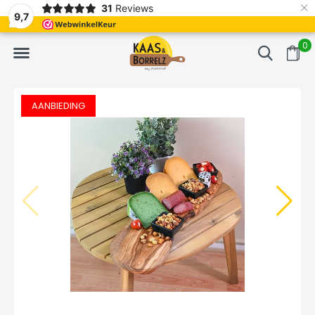
×
31
Reviews
erd
Vaak volgende dag geleverd
Gratis bezorgd va
9,7
0
AANBIEDING