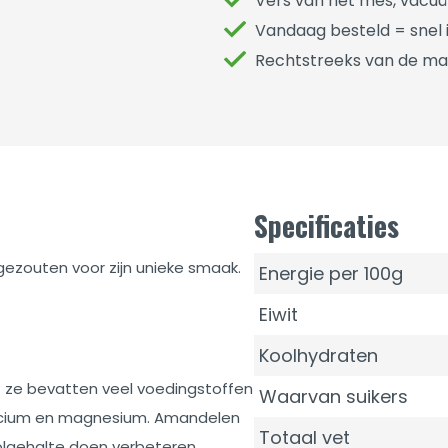
Vers van het mes, vacu
Vandaag besteld = snel i
Rechtstreeks van de ma
Specificaties
 gezouten voor zijn unieke smaak.
Energie per 100g
Eiwit
Koolhydraten
 ze bevatten veel voedingstoffen
Waarvan suikers
calcium en magnesium. Amandelen
Totaal vet
olgehalte doen verbeteren.