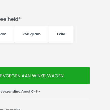
eelheid*
ram
750 gram
1 kilo
EVOEGEN AAN WINKELWAGEN
 verzending
Vanaf €48,-