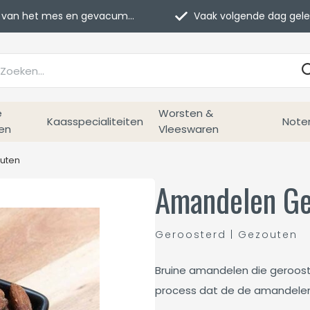
van het mes en gevacumeerd
Vaak volgende dag geleverd
e
Worsten &
Kaasspecialiteiten
Note
en
Vleeswaren
uten
Amandelen Ge
Geroosterd | Gezouten
Bruine amandelen die gerooste
process dat de de amandelen 