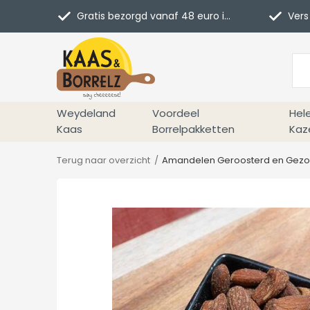
Gratis bezorgd vanaf 48 euro in NL
Vers 
Weydeland
Voordeel
Hel
Kaas
Borrelpakketten
Kaz
Terug naar overzicht
Amandelen Geroosterd en Gezo