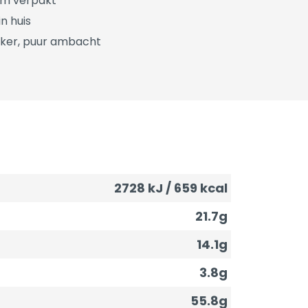
üm verpakt
n huis
ker, puur ambacht
2728 kJ / 659 kcal
21.7g
14.1g
3.8g
55.8g