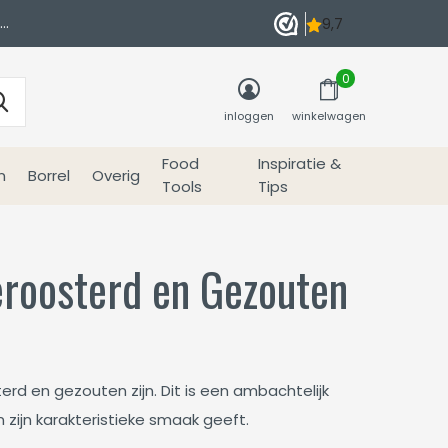
0
inloggen
winkelwagen
Food
Inspiratie &
n
Borrel
Overig
Tools
Tips
roosterd en Gezouten
rd en gezouten zijn. Dit is een ambachtelijk
zijn karakteristieke smaak geeft.