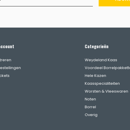
account
Categorieën
treren
Weydeland Kaas
bestellingen
Voordeel Borrelpakkett
ickets
Hele Kazen
Kaasspecialiteiten
Worsten & Vleeswaren
Noten
Borrel
Overig