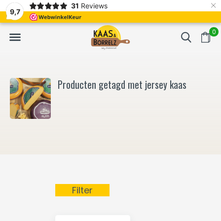
×
31
Reviews
NL
Vers van het mes en gevacumeerd
Vaak volgende da
9,7
0
Producten getagd met jersey kaas
Filter