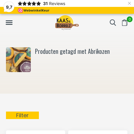
×
31
Reviews
NL
Vers van het mes en gevacumeerd
Vaak volgende da
9,7
0
Producten getagd met Abrikozen
Filter