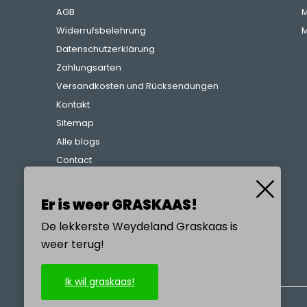
AGB
M
Widerrufsbelehrung
M
Datenschutzerklärung
Zahlungsarten
Versandkosten und Rücksendungen
Kontakt
Sitemap
Alle blogs
Contact
Beschwerdeverfahren
Referenzen
Er is weer GRASKAAS!
De lekkerste Weydeland Graskaas is
weer terug!
RUFEN SIE UNS AN
Ik wil graskaas!