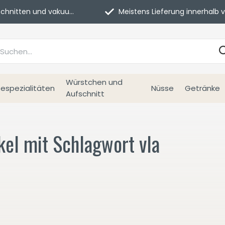
itten und vakuumverpackt.
Meistens Lieferung innerhalb von 3 Tage
Würstchen und
espezialitäten
Nüsse
Getränke
Aufschnitt
kel mit Schlagwort vla