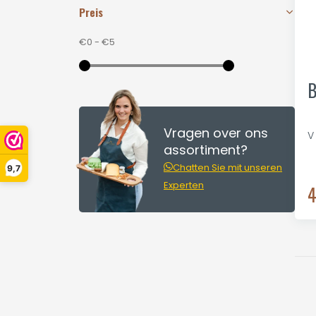
Preis
€0
-
€5
B
Vragen over ons
V
assortiment?
Chatten Sie mit unseren
9,7
Experten
4