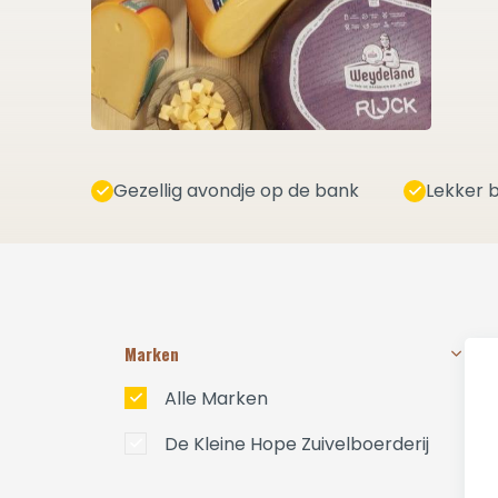
Gezellig avondje op de bank
Lekker b
Marken
Alle Marken
De Kleine Hope Zuivelboerderij