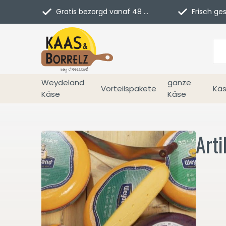
Gratis bezorgd vanaf 48 euro in NL
Frisch geschn
Weydeland
ganze
Vorteilspakete
Käs
Käse
Käse
Arti