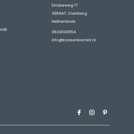
Eindseweg 17
3959AT, Overberg
Netherlands
nitt
0633030554
info@kaasenborrelz.nl