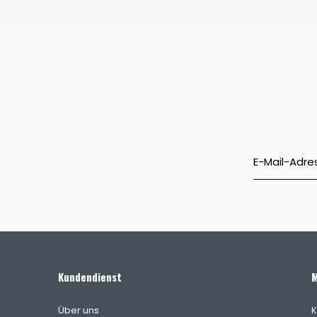
Kundendienst
M
Über uns
K